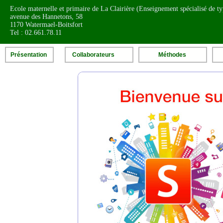
Ecole maternelle et primaire de La Clairière (Enseignement spécialisé de ty
avenue des Hannetons, 58
1170 Watermael-Boitsfort
Tel : 02.661.78.11
Présentation
Collaborateurs
Méthodes